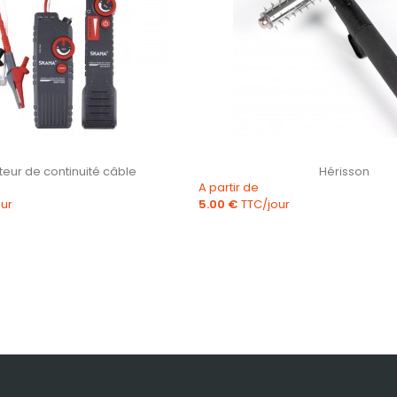
érisson
Trancheuse de sol 5.5 CV
Prix
A partir de
180.00 €
TTC/jour